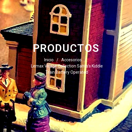
PRODUCTOS
Inicio
/
Accesorios
/
Lemax Village Collection Santa’s Kiddie
Train Battery Operated