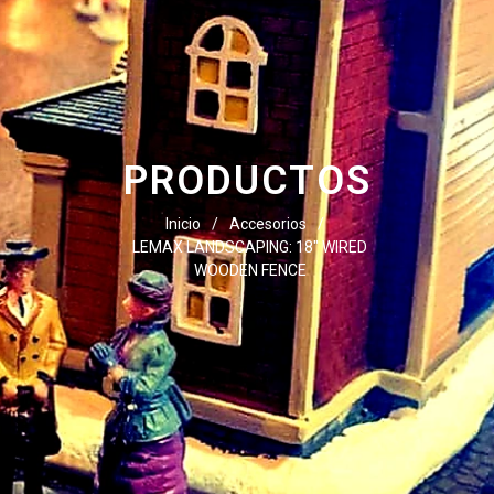
PRODUCTOS
Inicio
/
Accesorios
/
LEMAX LANDSCAPING: 18″ WIRED
WOODEN FENCE