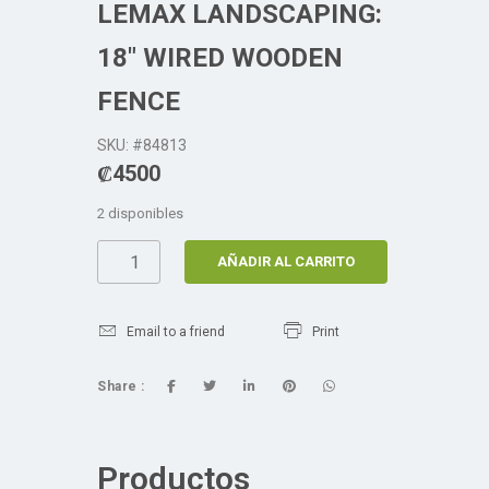
LEMAX LANDSCAPING:
18″ WIRED WOODEN
FENCE
SKU: #84813
₡
4500
2 disponibles
AÑADIR AL CARRITO
Email to a friend
Print
Share :
Productos