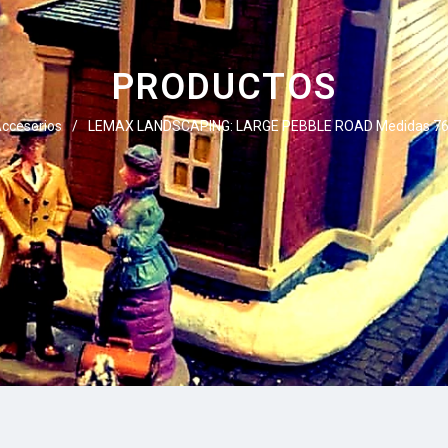
PRODUCTOS
ccesorios
/
LEMAX LANDSCAPING: LARGE PEBBLE ROAD Medidas 76.