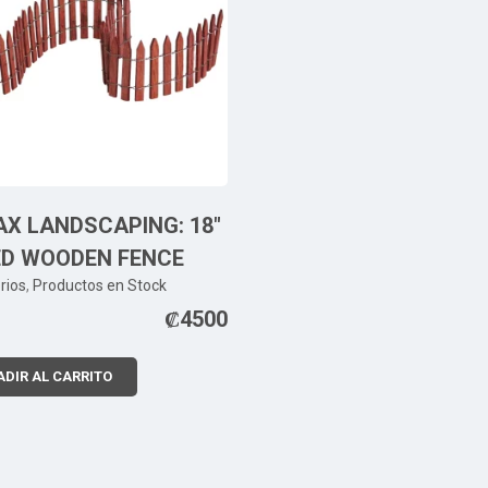
X LANDSCAPING: 18″
ED WOODEN FENCE
rios
,
Productos en Stock
₡
4500
DIR AL CARRITO