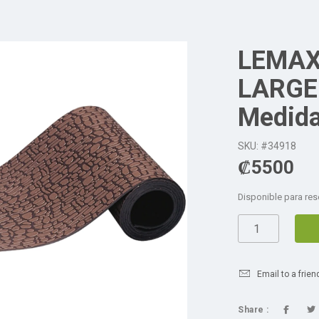
LEMAX
LARGE
Medida
SKU: #34918
₡
5500
Disponible para res
Email to a frien
Share :