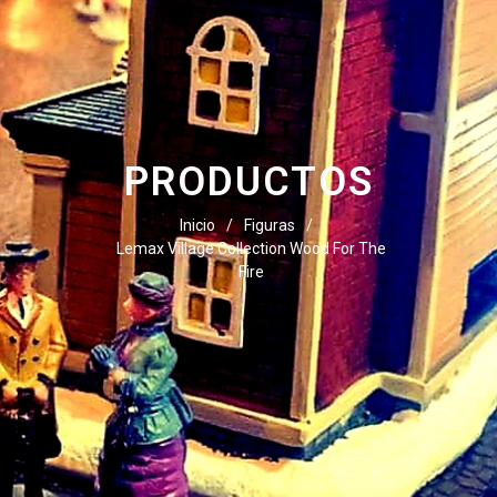
PRODUCTOS
Inicio
/
Figuras
/
Lemax Village Collection Wood For The
Fire