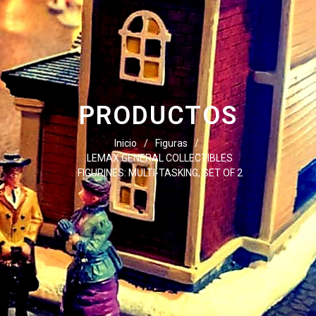
PRODUCTOS
Inicio
/
Figuras
/
LEMAX GENERAL COLLECTIBLES
FIGURINES: MULTI-TASKING, SET OF 2