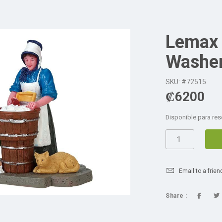
Lemax 
Washe
SKU: #72515
₡
6200
Disponible para res
Email to a frien
Share :