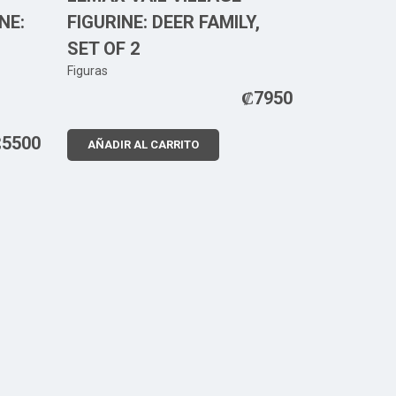
NE:
FIGURINE: DEER FAMILY,
SET OF 2
Figuras
₡
7950
₡
5500
AÑADIR AL CARRITO