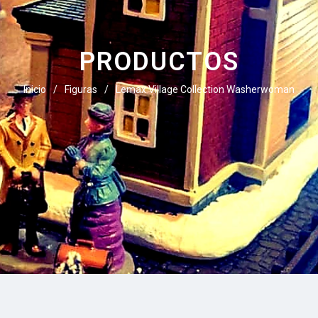
PRODUCTOS
Inicio
/
Figuras
/
Lemax Village Collection Washerwoman