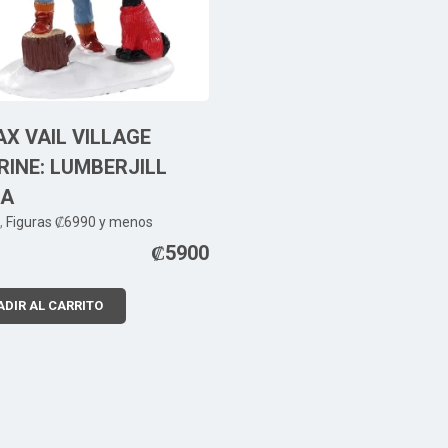
X VAIL VILLAGE
RINE: LUMBERJILL
IA
,
Figuras ₡6990 y menos
₡
5900
DIR AL CARRITO