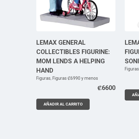
LEMAX GENERAL
LEMA
COLLECTIBLES FIGURINE:
FIGU
MOM LENDS A HELPING
SON
Figuras
HAND
Figuras
,
Figuras ₡6990 y menos
₡
6600
AÑA
AÑADIR AL CARRITO