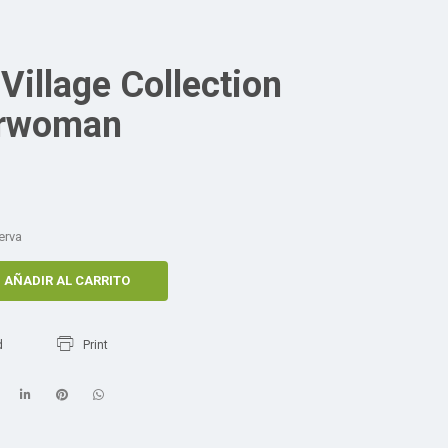
Village Collection
rwoman
erva
AÑADIR AL CARRITO
d
Print