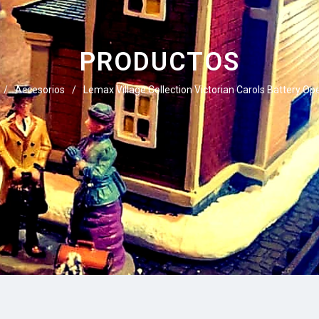
PRODUCTOS
/
Accesorios
/
Lemax Village Collection Victorian Carols Battery Op