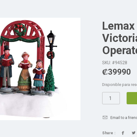
Lemax 
Victori
Operat
SKU: #94528
₡
39990
Disponible para res
Email to a frien
Share :