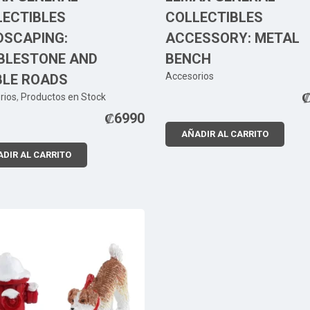
LECTIBLES
COLLECTIBLES
DSCAPING:
ACCESSORY: METAL
BLESTONE AND
BENCH
Accesorios
BLE ROADS
rios
,
Productos en Stock
₡
6990
AÑADIR AL CARRITO
DIR AL CARRITO