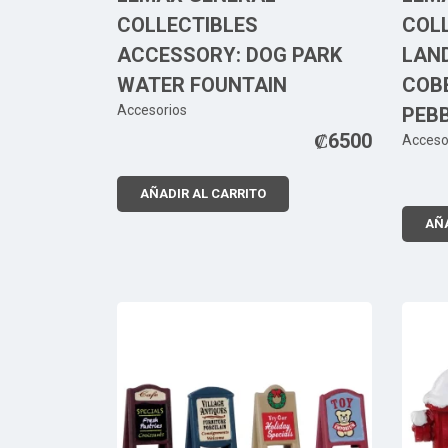
COLLECTIBLES
COL
ACCESSORY: DOG PARK
LAN
WATER FOUNTAIN
COB
Accesorios
PEB
₡
6500
Acceso
AÑADIR AL CARRITO
AÑA