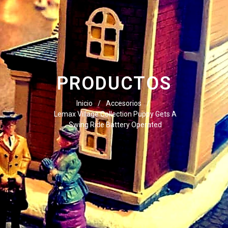
PRODUCTOS
Inicio
/
Accesorios
/
Lemax Village Collection Puppy Gets A
Swing Ride Battery Operated