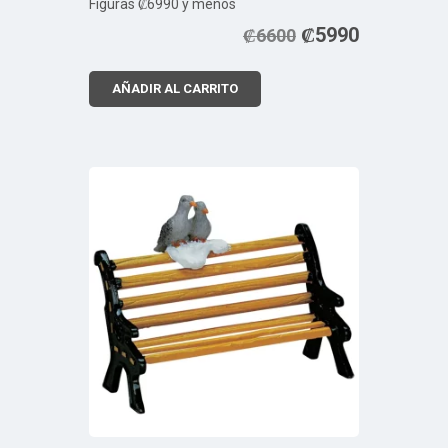
Figuras ₡6990 y menos
₡
5990
₡
6600
AÑADIR AL CARRITO