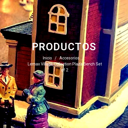
PRODUCTOS
Inicio
/
Accesorios
/
Lemax Village Collection Plaza Bench Set
of 2