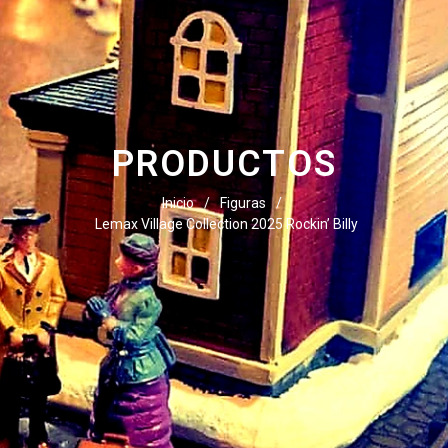
PRODUCTOS
Inicio
/
Figuras
/
Lemax Village Collection 2025 Rockin’ Billy