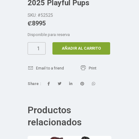
2025 Playful Pups
SKU: #52525
₡
8995
Disponible para reserva
AÑADIR AL CARRITO
Email to a friend
Print
Share :
Productos
relacionados