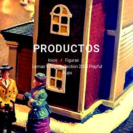
PRODUCTOS
Inicio
/
Figuras
/
Lemax Village Collection 2025 Playful
Pups