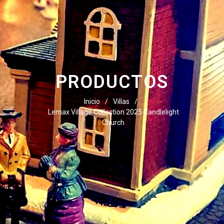
PRODUCTOS
Inicio
/
Villas
/
Lemax Village Collection 2025 Candlelight
Church