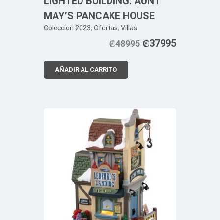
LIGHTED BUILDING: AUNT
MAY’S PANCAKE HOUSE
Coleccion 2023
,
Ofertas
,
Villas
₡
37995
₡
48995
AÑADIR AL CARRITO