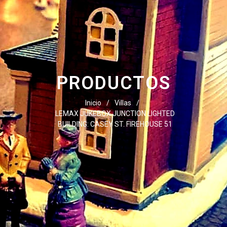
PRODUCTOS
Inicio
/
Villas
/
LEMAX JUKEBOX JUNCTION LIGHTED
BUILDING: CASEY ST. FIREHOUSE 51