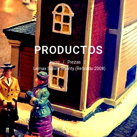
PRODUCTOS
Inicio
/
Piezas
/
Lemax Sunny Shanty (Retirado 2008)