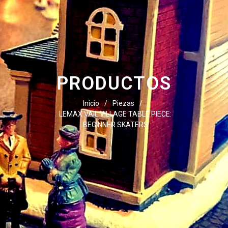
PRODUCTOS
Inicio
/
Piezas
/
LEMAX VAIL VILLAGE TABLE PIECE:
BEGINNER SKATERS