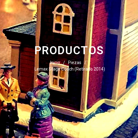
PRODUCTOS
Inicio
/
Piezas
/
Lemax Stage Coach (Retirado 2014)