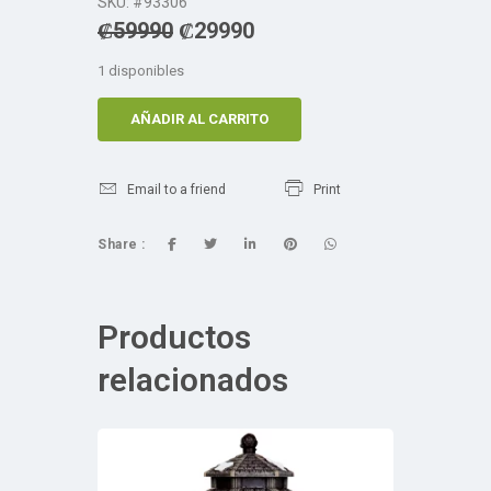
SKU: #93306
₡
59990
₡
29990
1 disponibles
AÑADIR AL CARRITO
Email to a friend
Print
Share :
Productos
relacionados