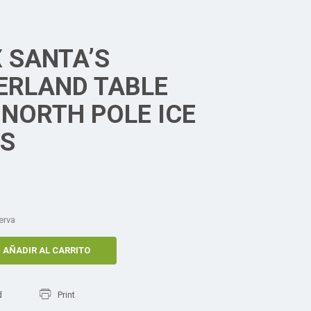
 SANTA’S
RLAND TABLE
 NORTH POLE ICE
ES
erva
AÑADIR AL CARRITO
d
Print