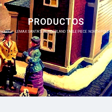
PRODUCTOS
Piezas
/
LEMAX SANTA’S WONDERLAND TABLE PIECE: NORTH POLE IC