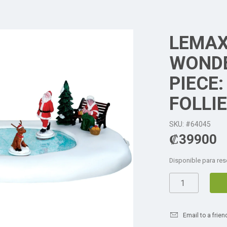
LEMAX
WONDE
PIECE:
FOLLI
SKU: #64045
₡
39900
Disponible para res
Email to a frien