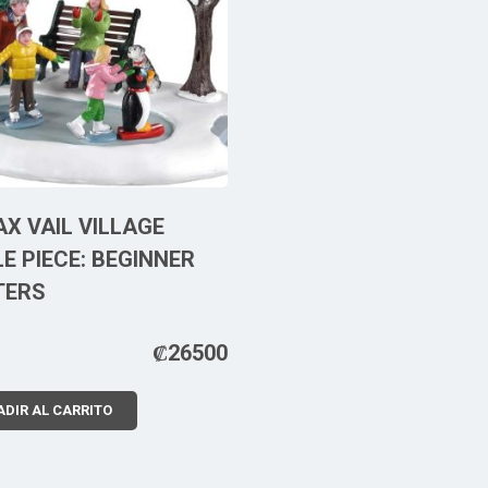
X VAIL VILLAGE
E PIECE: BEGINNER
TERS
₡
26500
DIR AL CARRITO