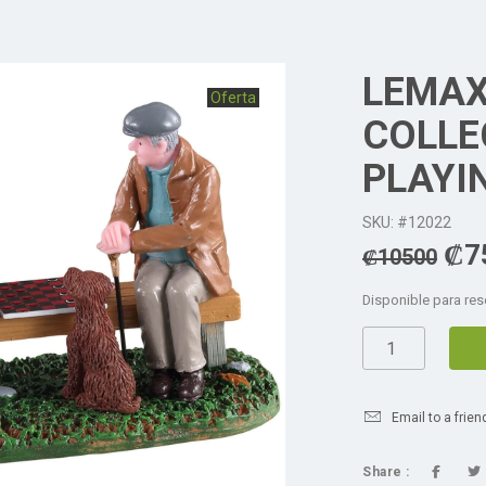
LEMAX
Oferta
COLLE
PLAYI
SKU: #12022
₡
7
₡
10500
Disponible para res
Email to a frien
Share :