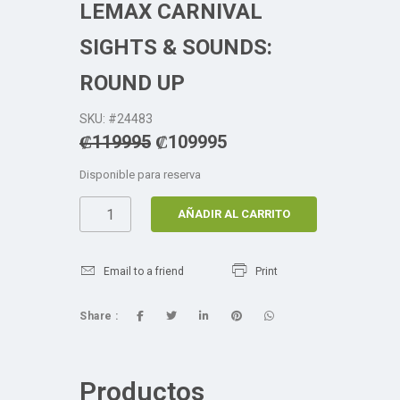
LEMAX CARNIVAL
SIGHTS & SOUNDS:
ROUND UP
SKU: #24483
₡
119995
₡
109995
Disponible para reserva
AÑADIR AL CARRITO
Email to a friend
Print
Share :
Productos