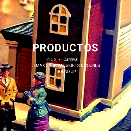
PRODUCTOS
Inicio
/
Carnival
/
LEMAX CARNIVAL SIGHTS & SOUNDS:
ROUND UP