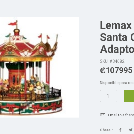
Lemax 
Santa 
Adapto
SKU: #34682
₡
107995
Disponible para res
Email to a frien
Share :