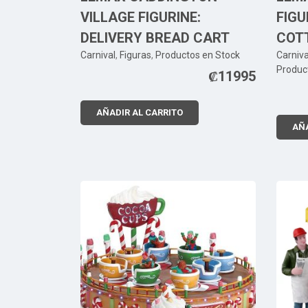
VILLAGE FIGURINE:
FIGU
DELIVERY BREAD CART
COT
Carnival
,
Figuras
,
Productos en Stock
Carniva
Produc
₡
11995
AÑADIR AL CARRITO
AÑA