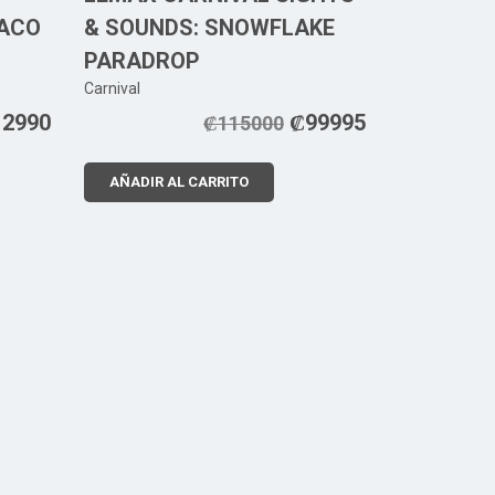
TACO
& SOUNDS: SNOWFLAKE
PARADROP
Carnival
12990
₡
99995
₡
115000
AÑADIR AL CARRITO