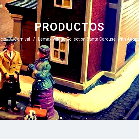
PRODUCTOS
icio
/
Carnival
/
Lemax Village Collection Santa Carousel with Adapt