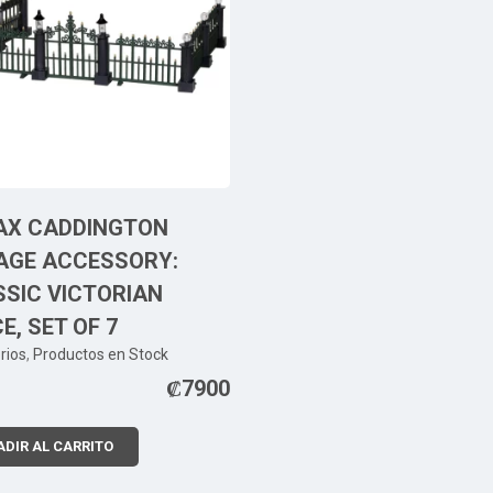
AX CADDINGTON
LAGE ACCESSORY:
SIC VICTORIAN
E, SET OF 7
rios
,
Productos en Stock
₡
7900
DIR AL CARRITO