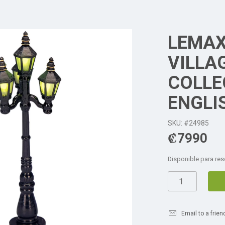
LEMAX
VILLA
COLLE
ENGLI
SKU: #24985
₡
7990
Disponible para res
Email to a frien