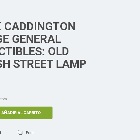
 CADDINGTON
GE GENERAL
CTIBLES: OLD
SH STREET LAMP
erva
AÑADIR AL CARRITO
d
Print