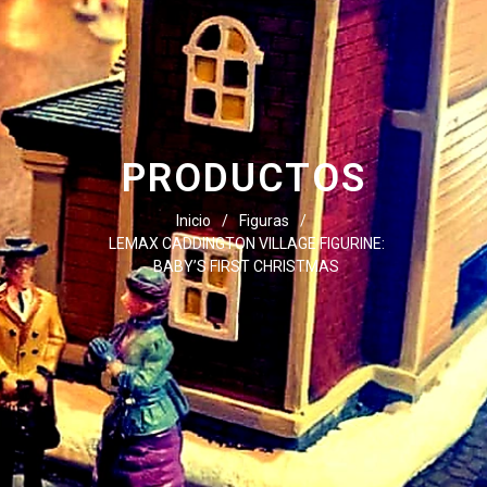
PRODUCTOS
Inicio
/
Figuras
/
LEMAX CADDINGTON VILLAGE FIGURINE:
BABY’S FIRST CHRISTMAS