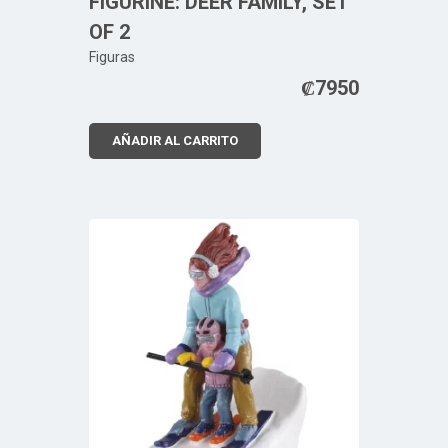
FIGURINE: DEER FAMILY, SET
OF 2
Figuras
₡
7950
AÑADIR AL CARRITO