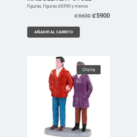
Figuras
,
Figuras ₡6990 y menos
₡
5900
₡
6600
AÑADIR AL CARRITO
Oferta