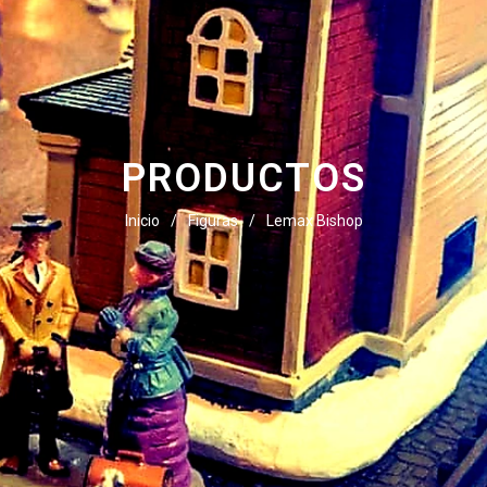
PRODUCTOS
Inicio
/
Figuras
/
Lemax Bishop