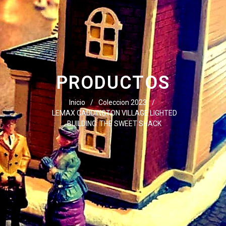
PRODUCTOS
Inicio
/
Coleccion 2023
/
LEMAX CADDINGTON VILLAGE LIGHTED
BUILDING: THE SWEET SHACK