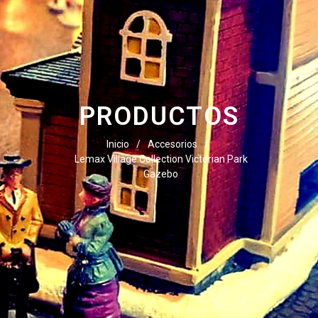
PRODUCTOS
Inicio
/
Accesorios
/
Lemax Village Collection Victorian Park
Gazebo