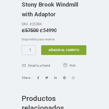
Stony Brook Windmill
with Adaptor
SKU: #25384
₡
57500
₡
54990
Disponible para reserva
AÑADIR AL CARRITO
Email to a friend
Print
Share :
Productos
relacionados