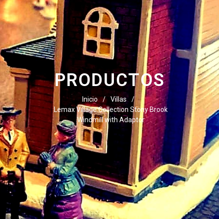
PRODUCTOS
Inicio
/
Villas
/
Lemax Village Collection Stony Brook
Windmill with Adaptor