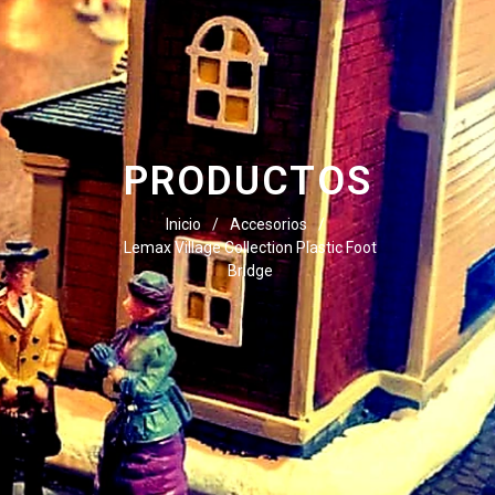
PRODUCTOS
Inicio
/
Accesorios
/
Lemax Village Collection Plastic Foot
Bridge