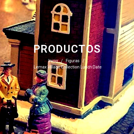
PRODUCTOS
Inicio
/
Figuras
/
Lemax Village Collection Lunch Date