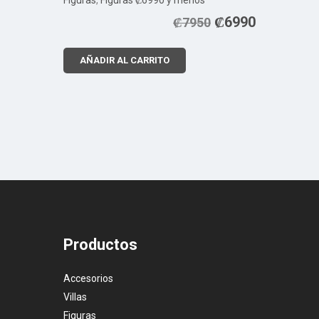
₡
6990
₡
7950
AÑADIR AL CARRITO
Productos
Accesorios
Villas
Figuras