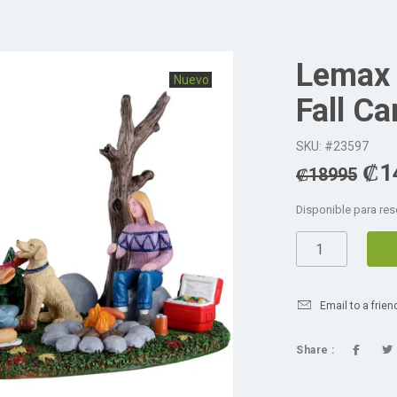
Lemax 
Oferta
Nuevo
Fall C
SKU: #23597
₡
1
₡
18995
Disponible para res
Email to a frien
Share :