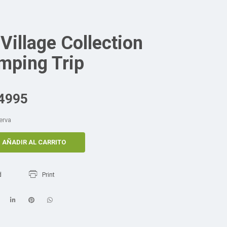
Village Collection
amping Trip
4995
erva
AÑADIR AL CARRITO
d
Print