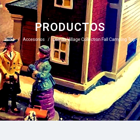
PRODUCTOS
Inicio
/
Accesorios
/
Lemax Village Collection Fall Camping Trip