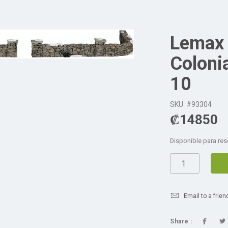
Lemax 
Colonia
10
SKU: #93304
₡
14850
Disponible para res
Email to a frien
Share :