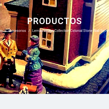
PRODUCTOS
io
/
Accesorios
/
Lemax Village Collection Colonial Stone Wall Set o