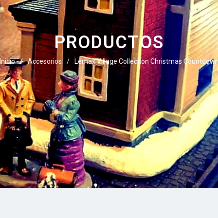
PRODUCTOS
Inicio
/
Accesorios
/
Lemax Village Collection Christmas Countdow