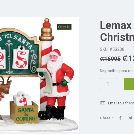
Lemax 
Oferta
Christ
SKU: #53208
₡
1
₡
16995
Disponible para res
Email to a frien
Share :