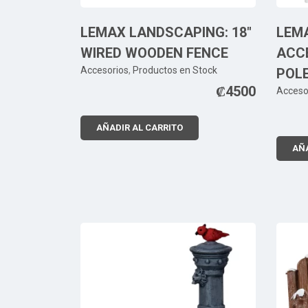
LEMAX LANDSCAPING: 18″
LEMA
WIRED WOODEN FENCE
ACCE
Accesorios
,
Productos en Stock
POLE
₡
4500
Acceso
AÑADIR AL CARRITO
AÑA