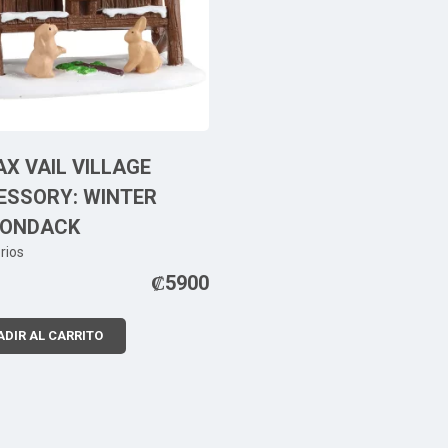
X VAIL VILLAGE
ESSORY: WINTER
RONDACK
rios
₡
5900
DIR AL CARRITO