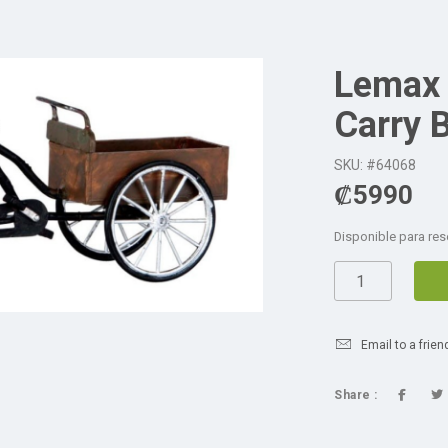
Lemax 
Carry 
SKU: #64068
₡
5990
Disponible para res
Email to a frien
Share :