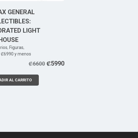
AX GENERAL
ECTIBLES:
ORATED LIGHT
HOUSE
rios
,
Figuras
,
s ₡6990 y menos
₡
5990
₡
6600
DIR AL CARRITO