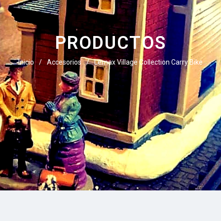
PRODUCTOS
Inicio
/
Accesorios
/
Lemax Village Collection Carry Bike