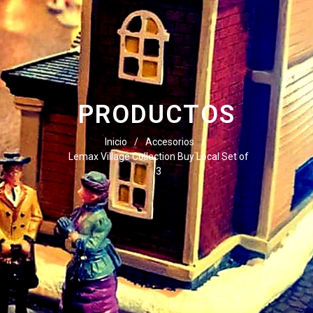
PRODUCTOS
Inicio
/
Accesorios
/
Lemax Village Collection Buy Local Set of
3