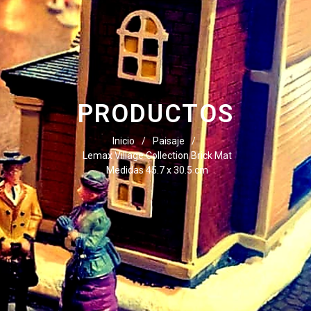
PRODUCTOS
Inicio
/
Paisaje
/
Lemax Village Collection Brick Mat
Medidas 45.7 x 30.5 cm