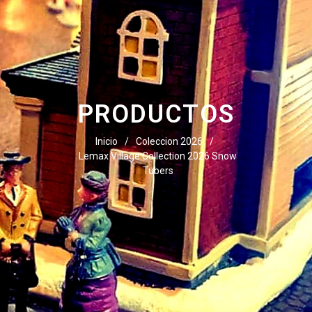
PRODUCTOS
Inicio
/
Coleccion 2026
/
Lemax Village Collection 2026 Snow
Tubers