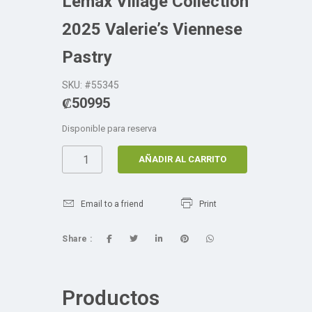
Lemax Village Collection
2025 Valerie’s Viennese
Pastry
SKU: #55345
₡
50995
Disponible para reserva
AÑADIR AL CARRITO
Email to a friend
Print
Share :
Productos