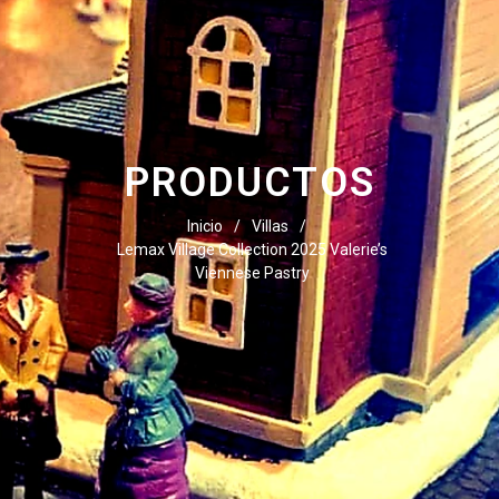
PRODUCTOS
Inicio
/
Villas
/
Lemax Village Collection 2025 Valerie’s
Viennese Pastry