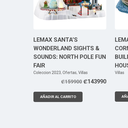
LEMAX SANTA’S
LEM
WONDERLAND SIGHTS &
COR
SOUNDS: NORTH POLE FUN
BUIL
FAIR
HOU
Coleccion 2023
,
Ofertas
,
Villas
Villas
₡
143990
₡
159900
AÑA
AÑADIR AL CARRITO