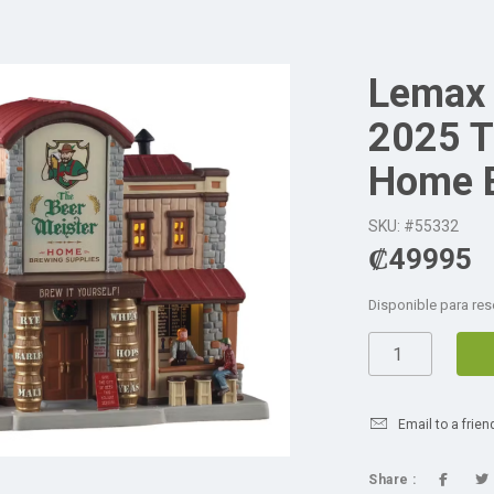
Lemax 
2025 T
Home B
SKU: #55332
₡
49995
Disponible para res
Email to a frien
Share :