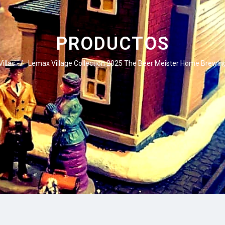
PRODUCTOS
Villas
/
Lemax Village Collection 2025 The Beer Meister Home Brewin