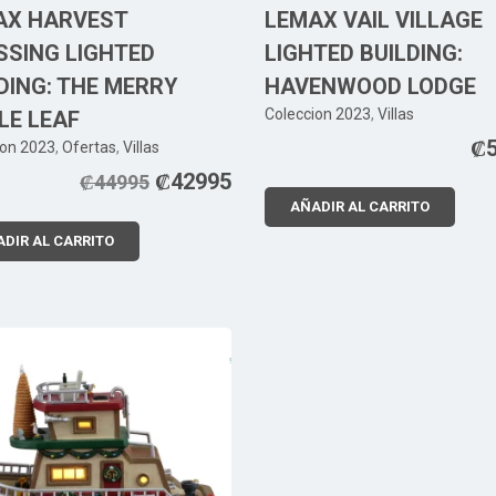
AX HARVEST
LEMAX VAIL VILLAGE
SSING LIGHTED
LIGHTED BUILDING:
DING: THE MERRY
HAVENWOOD LODGE
Coleccion 2023
,
Villas
LE LEAF
₡
ion 2023
,
Ofertas
,
Villas
₡
42995
₡
44995
AÑADIR AL CARRITO
DIR AL CARRITO