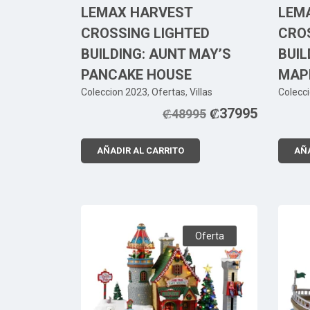
LEMAX HARVEST
LEM
CROSSING LIGHTED
CRO
BUILDING: AUNT MAY’S
BUIL
PANCAKE HOUSE
MAP
Coleccion 2023
,
Ofertas
,
Villas
Colecc
₡
37995
₡
48995
AÑADIR AL CARRITO
AÑA
Oferta