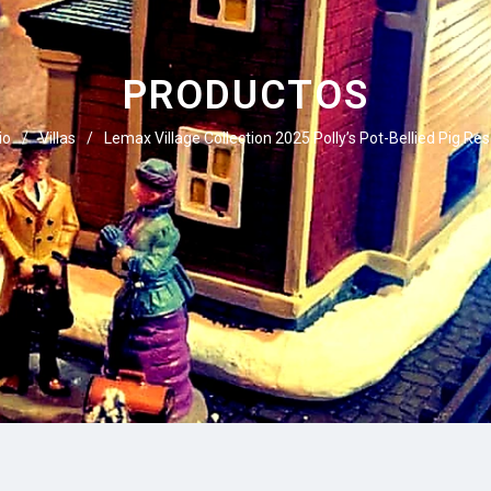
PRODUCTOS
io
/
Villas
/
Lemax Village Collection 2025 Polly’s Pot-Bellied Pig Re