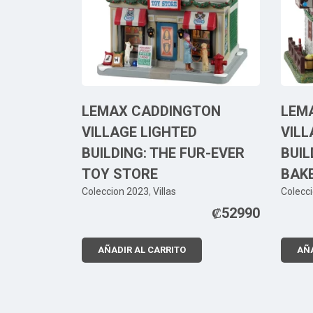
LEMAX CADDINGTON
LEM
VILLAGE LIGHTED
VILL
BUILDING: THE FUR-EVER
BUIL
TOY STORE
BAK
Coleccion 2023
,
Villas
Colecc
₡
52990
AÑADIR AL CARRITO
AÑA