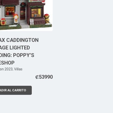
AX CADDINGTON
AGE LIGHTED
DING: POPPY’S
ESHOP
ion 2023
,
Villas
₡
53990
DIR AL CARRITO