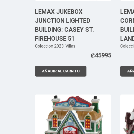
LEMAX JUKEBOX
LEM
JUNCTION LIGHTED
COR
BUILDING: CASEY ST.
BUIL
FIREHOUSE 51
LAN
Coleccion 2023
,
Villas
Colecc
₡
45995
AÑADIR AL CARRITO
AÑA