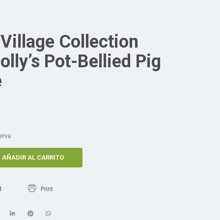
Village Collection
lly’s Pot-Bellied Pig
e
erva
AÑADIR AL CARRITO
d
Print