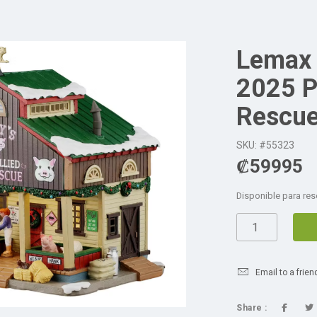
Lemax 
2025 Po
Rescu
SKU: #55323
₡
59995
Disponible para res
Email to a frien
Share :