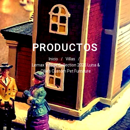
PRODUCTOS
Inicio
/
Villas
/
Lemax Village Collection 2025 Luna &
Ollie’s Custom Pet Furniture