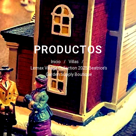
PRODUCTOS
Inicio
/
Villas
/
Lemax Village Collection 2025 Beatrice’s
Garden Supply Boutique