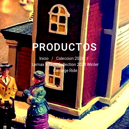
PRODUCTOS
Inicio
/
Coleccion 2024
/
Lemax Village Collection 2024 Winter
Carriage Ride