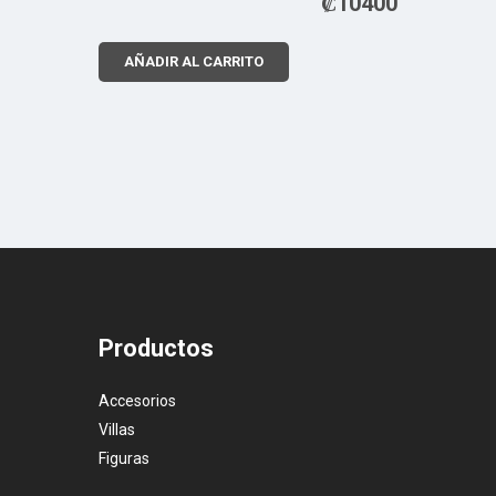
₡
10400
AÑADIR AL CARRITO
Productos
Accesorios
Villas
Figuras