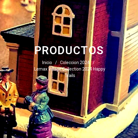
PRODUCTOS
Inicio
/
Coleccion 2024
/
Lemax Village Collection 2024 Happy
Trails