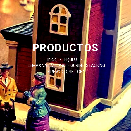
PRODUCTOS
Inicio
/
Figuras
/
LEMAX VAIL VILLAGE FIGURINE: STACKING
FIREWOOD, SET OF 2