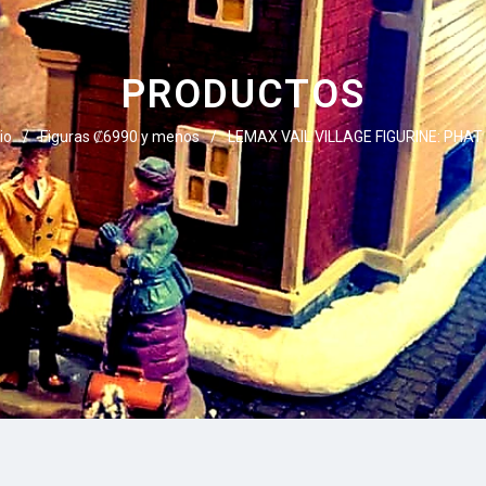
PRODUCTOS
io
/
Figuras ₡6990 y menos
/
LEMAX VAIL VILLAGE FIGURINE: PHAT