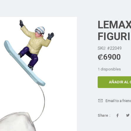
LEMAX
FIGURI
SKU: #22049
₡
6900
1 disponibles
AÑADIR AL 
Email to a frien
Share :