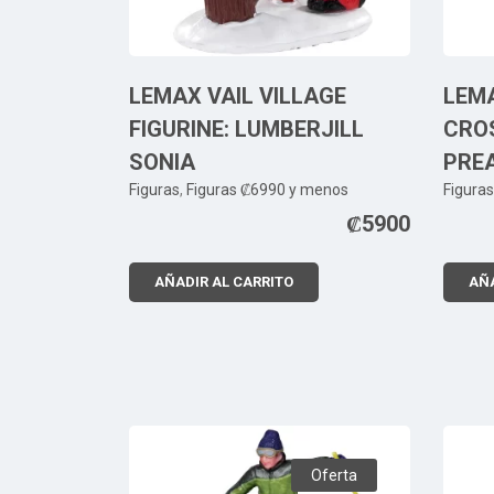
LEMAX VAIL VILLAGE
LEM
FIGURINE: LUMBERJILL
CROS
SONIA
PRE
Figuras
,
Figuras ₡6990 y menos
Figuras
₡
5900
AÑADIR AL CARRITO
AÑA
Oferta