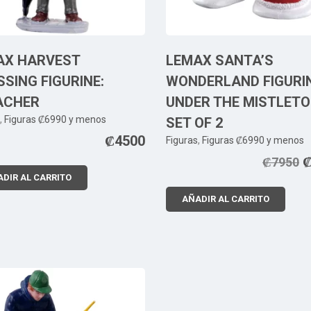
AX HARVEST
LEMAX SANTA’S
SING FIGURINE:
WONDERLAND FIGURIN
ACHER
UNDER THE MISTLETO
,
Figuras ₡6990 y menos
SET OF 2
₡
4500
Figuras
,
Figuras ₡6990 y menos
₡
7950
DIR AL CARRITO
AÑADIR AL CARRITO