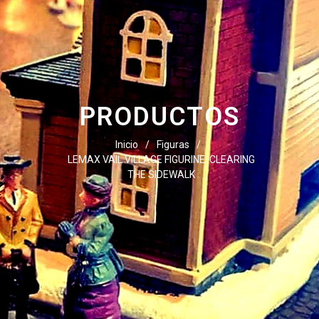
PRODUCTOS
Inicio
/
Figuras
/
LEMAX VAIL VILLAGE FIGURINE: CLEARING
THE SIDEWALK