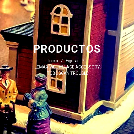
PRODUCTOS
Inicio
/
Figuras
/
LEMAX VAIL VILLAGE ACCESSORY:
TOBOGGAN TROUBLE