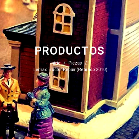
PRODUCTOS
Inicio
/
Piezas
/
Lemax Tractor Repair (Retirado 2010)