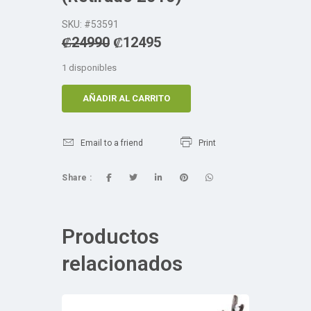
SKU: #53591
₡
24990
₡
12495
1 disponibles
AÑADIR AL CARRITO
Email to a friend
Print
Share :
Productos
relacionados