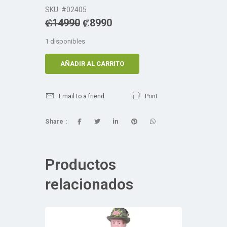
SKU: #02405
₡
14990
₡
8990
1 disponibles
AÑADIR AL CARRITO
Email to a friend
Print
Share :
Productos
relacionados