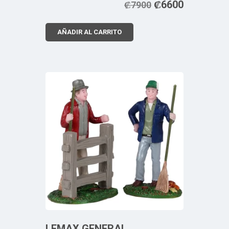
₡
6600
₡
7900
AÑADIR AL CARRITO
LEMAX GENERAL