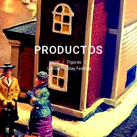
PRODUCTOS
Inicio
/
Figuras
/
Lemax Holiday Festival