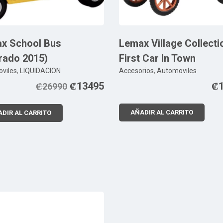
x School Bus
Lemax Village Collecti
irado 2015)
First Car In Town
viles
,
LIQUIDACION
Accesorios
,
Automoviles
₡
13495
₡
₡
26990
AÑADIR AL CARRITO
DIR AL CARRITO