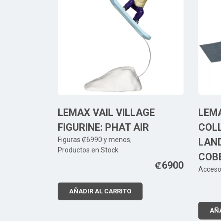
LEMAX VAIL VILLAGE
LEM
FIGURINE: PHAT AIR
COL
Figuras ₡6990 y menos
,
LAN
Productos en Stock
COB
₡
6900
Acceso
AÑADIR AL CARRITO
AÑA