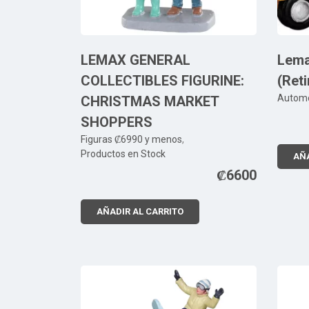
LEMAX GENERAL
Lema
COLLECTIBLES FIGURINE:
(Ret
Automo
CHRISTMAS MARKET
SHOPPERS
Figuras ₡6990 y menos
,
Productos en Stock
AÑA
₡
6600
AÑADIR AL CARRITO