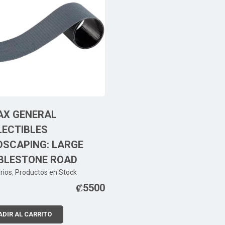
AX GENERAL
LECTIBLES
DSCAPING: LARGE
BLESTONE ROAD
rios
,
Productos en Stock
₡
5500
DIR AL CARRITO