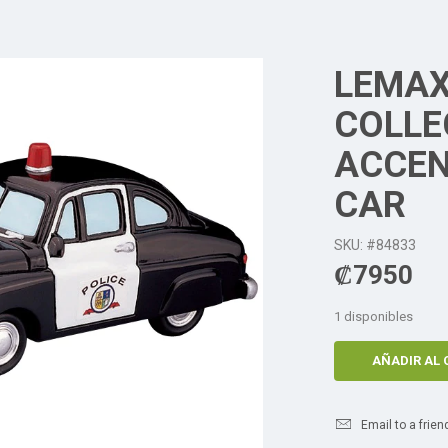
LEMAX
COLLE
ACCEN
CAR
SKU: #84833
₡
7950
1 disponibles
AÑADIR AL 
Email to a frien