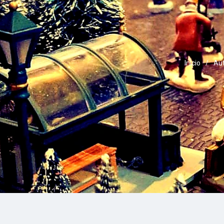
Inicio
/
Au