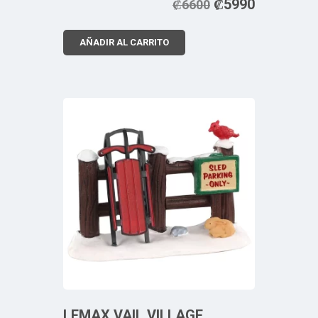
₡
5990
₡
6600
AÑADIR AL CARRITO
LEMAX VAIL VILLAGE