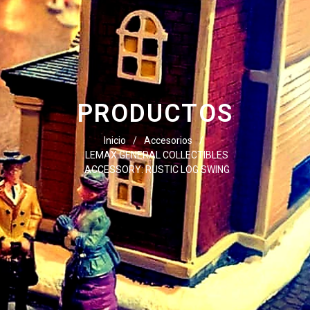
PRODUCTOS
Inicio
/
Accesorios
/
LEMAX GENERAL COLLECTIBLES
ACCESSORY: RUSTIC LOG SWING